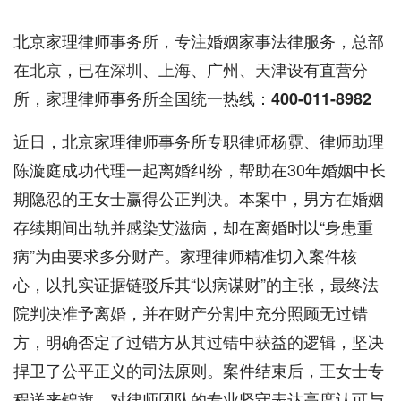
北京家理律师事务所，专注婚姻家事法律服务，总部
在
北京
，已在
深圳
、
上海
、广州、
天津
设有直营分
所，家理律师事务所全国统一热线：
400-011-8982
近日，北京家理律师事务所专职律师杨霓、律师助理
陈漩庭成功代理一起离婚纠纷，帮助在30年婚姻中长
期隐忍的王女士赢得公正判决。本案中，男方在婚姻
存续期间出轨并感染艾滋病，却在离婚时以“身患重
病”为由要求多分财产。家理律师精准切入案件核
心，以扎实证据链驳斥其“以病谋财”的主张，最终法
院判决准予离婚，并在财产分割中充分照顾无过错
方，明确否定了过错方从其过错中获益的逻辑，坚决
捍卫了公平正义的司法原则。案件结束后，王女士专
程送来锦旗，对律师团队的专业坚守表达高度认可与