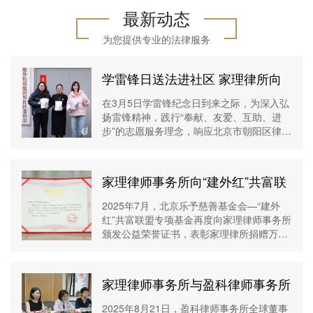
最新动态
杨帅(合伙人律师)
曹子燕(高级资深律
为您提供专业的法律服务
师)
社会职务：家理律师事
社会职务：家理律师事
务所广州分所主任北京
务所高级资深律师中国
学雷锋日送法进社区 家理律所向
《新闻广播》特邀法律
法学交流基金会婚姻家
建国里社区捐赠法律书籍
在3月5日学雷锋纪念日到来之际，为深入弘
专家北京电视台《第三
庭研究专项基金管理委
扬雷锋精神，践行“奉献、友爱、互助、进
立即咨询→
立即咨询→
调解室》特邀嘉宾香港
员会副主任首都经济贸
步”的志愿服务理念，响应北京市朝阳区律师
《南华早报》特邀婚姻
易大学法学院家族企业
行业党委开展的“万名党员律师助社区”活动
法律师工作经历：婚姻
财富治理研究中心特约
的号召，北京家理律师事务所走进朝阳区建
家事专业型律师执业经
研究员人民网“70年70
外街
家理律师事务所向“建外红”共富联
验10年+
问”大型全媒体系列报
盟捐赠物资获颁公益荣誉证书
2025年7月，北京乐予慈善基金会—“建外
红”共富联盟专项基金再度向家理律师事务所
颁发公益荣誉证书，表彰家理律所捐赠万元
物资助力基层治理的持续担当和对公益事业
的鼎力支持。家理律师事务所首席执行
家理律师事务所与盈科律师事务所
共话律所发展新范式
2025年8月21日，盈科律师事务所全球董事