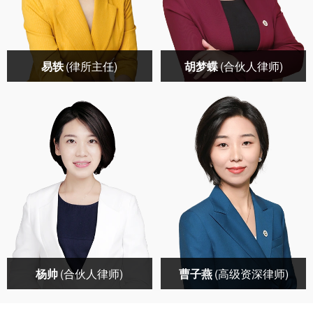
易轶
(律所主任)
胡梦蝶
(合伙人律师)
易轶(律所主任)
胡梦蝶(合伙人律师)
社会职务：北京家理律
社会职务：家理律师事
师事务所创始人、主任
务所副主任中国法学交
中国家庭文化研究会常
流基金会婚姻家庭研究
务理事中国婚姻家庭研
专项基金管理委员会副
立即咨询→
立即咨询→
究会理事中华全国妇女
主任首都经济贸易大学
联合会公益律师中国法
法学院家族企业财富治
学交流基金会婚姻家庭
理研究中心特约研究员
杨帅
(合伙人律师)
曹子燕
(高级资深律师)
研究专项基金顾问委员
中央电视台《法律讲
会主任人民法院诉
堂》主讲律师中央电视
台