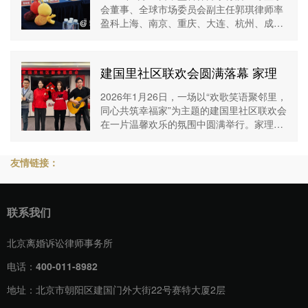
会董事、全球市场委员会副主任郭琪律师率
盈科上海、南京、重庆、大连、杭州、成
都、长沙等多地分所的核心管理及业务团队
一行，莅临北京家理律师事务所进行参观交
流，双
建国里社区联欢会圆满落幕 家理
律所携法治温情暖邻里
2026年1月26日，一场以“欢歌笑语聚邻里，
同心共筑幸福家”为主题的建国里社区联欢会
在一片温馨欢乐的氛围中圆满举行。家理律
师事务所作为社区共建的积极参与者，以一
首动听的《童年》助力本次活动，与社区居
友情链接：
联系我们
北京离婚诉讼律师事务所
电话：
400-011-8982
地址：北京市朝阳区建国门外大街22号赛特大厦2层