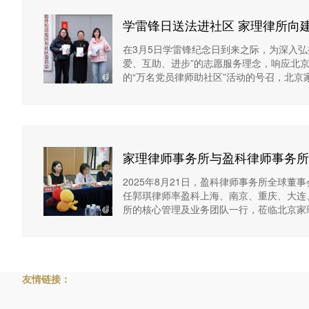
中国婚姻家庭研究会理事中华全国妇女
管理委员
联合会公益律师中国法学交流基金会婚
学院家族
学雷锋日送法进社区 家理律所向
姻家庭研究专项基金顾问委员会主任人
究员中央
立即咨询→
籍
在3月5日学雷锋纪念日到来之际，为深入弘
民法院诉
中央电视
爱、互助、进步”的志愿服务理念，响应北
的“万名党员律师助社区”活动的号召，北京
外街
家理律师事务所与盈科律师事务所
2025年8月21日，盈科律师事务所全球董
任郭琪律师率盈科上海、南京、重庆、大连
所的核心管理及业务团队一行，莅临北京家
双
友情链接：