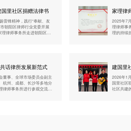
会副主任首都经济贸易大学法
电视台《第三调解室》特邀
企业财富治理研究中心特约研
《南华早报》特邀婚姻法律
建国里社区捐赠法律书
家理律
电视台《法律讲堂》主讲律师
历：婚姻家事专业型律师执业
立即咨询→
立即咨询→
誉证书
扬雷锋精神，践行“奉献、友
2025年
台
+
京市朝阳区律师行业党委开展
理律师事
家理律师事务所走进朝阳区建
理的持续
共话律所发展新范式
建国里
事会董事、全球市场委员会副主
2026年
、杭州、成都、长沙等多地分
国里社区
理律师事务所进行参观交流，
社区共建