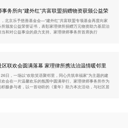
嘉宾香港
项基金管理委员会副主任首都经济贸易
师工作经
大学法学院家族企业财富治理研究中心
师事务所向“建外红”共富联盟捐赠物资获颁公益荣
经验10年
特约研究员人民网“70年70问”大型全媒
立即咨询→
7月，北京乐予慈善基金会—“建外红”共富联盟专项基金再度向家
体系列报
务所颁发公益荣誉证书，表彰家理律所捐赠万元物资助力基层治
担当和对公益事业的鼎力支持。家理律师事务所首席执行
社区联欢会圆满落幕 家理律所携法治温情暖邻里
1月26日，一场以“欢歌笑语聚邻里，同心共筑幸福家”为主题的建
联欢会在一片温馨欢乐的氛围中圆满举行。家理律师事务所作为
的积极参与者，以一首动听的《童年》助力本次活动，与社区居