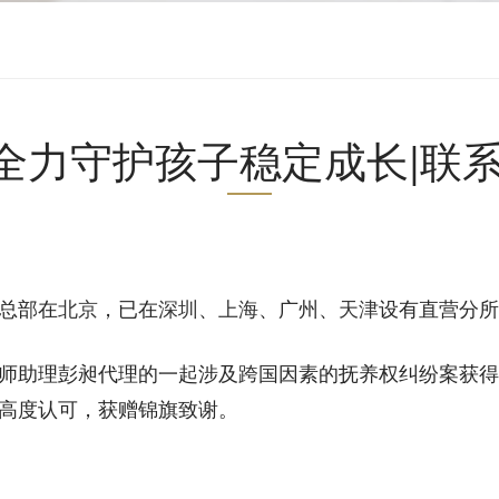
守护孩子稳定成长|联系电话：
总部在
北京
，已在
深圳
、
上海
、广州、
天津
设有直营分所
师助理彭昶代理的一起涉及跨国因素的抚养权纠纷案获得
高度认可，获赠锦旗致谢。