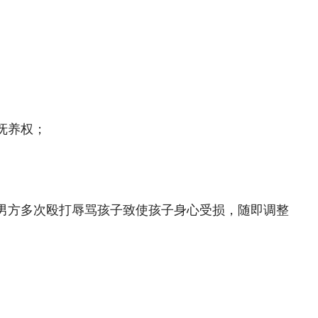
抚养权；
现男方多次殴打辱骂孩子致使孩子身心受损，随即调整