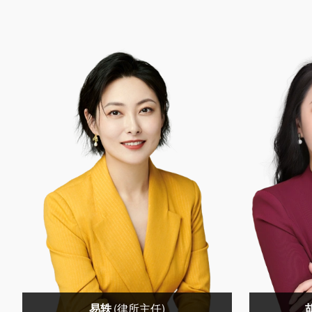
易轶
(律所主任)