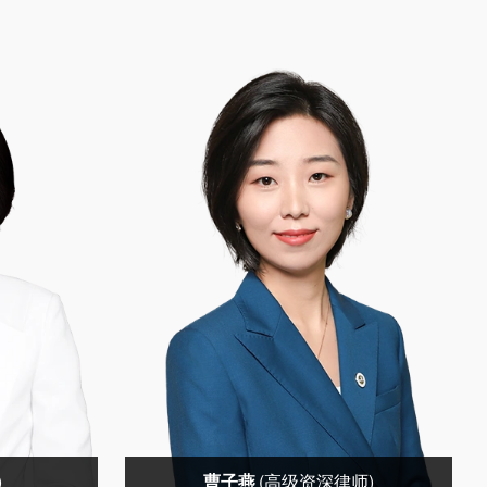
)
曹子燕
(高级资深律师)