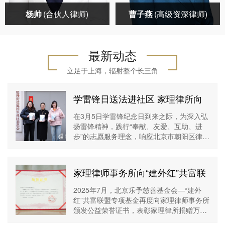
学交流基金会婚姻家庭
理研究中心特约研究员
杨帅
(合伙人律师)
曹子燕
(高级资深律师)
研究专项基金顾问委员
中央电视台《法律讲
会主任人民法院诉
堂》主讲律师中央电视
台
最新动态
杨帅(合伙人律师)
曹子燕(高级资深律
立足于上海，辐射整个长三角
师)
社会职务：家理律师事
社会职务：家理律师事
务所广州分所主任北京
务所高级资深律师中国
学雷锋日送法进社区 家理律所向
《新闻广播》特邀法律
法学交流基金会婚姻家
建国里社区捐赠法律书籍
在3月5日学雷锋纪念日到来之际，为深入弘
专家北京电视台《第三
庭研究专项基金管理委
扬雷锋精神，践行“奉献、友爱、互助、进
立即咨询→
立即咨询→
调解室》特邀嘉宾香港
员会副主任首都经济贸
步”的志愿服务理念，响应北京市朝阳区律师
《南华早报》特邀婚姻
易大学法学院家族企业
行业党委开展的“万名党员律师助社区”活动
法律师工作经历：婚姻
财富治理研究中心特约
的号召，北京家理律师事务所走进朝阳区建
家事专业型律师执业经
研究员人民网“70年70
外街
家理律师事务所向“建外红”共富联
验10年+
问”大型全媒体系列报
盟捐赠物资获颁公益荣誉证书
2025年7月，北京乐予慈善基金会—“建外
红”共富联盟专项基金再度向家理律师事务所
颁发公益荣誉证书，表彰家理律所捐赠万元
物资助力基层治理的持续担当和对公益事业