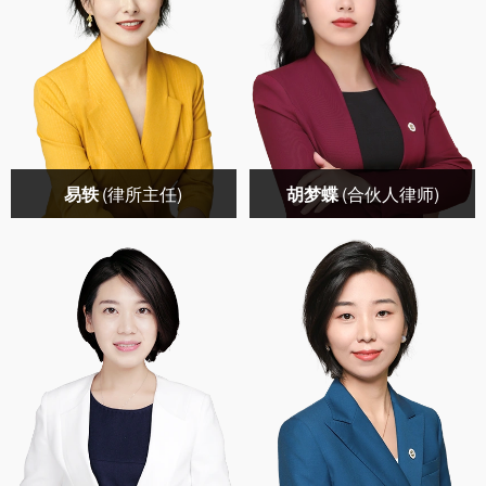
易轶
(律所主任)
胡梦蝶
(合伙人律师)
易轶(律所主任)
胡梦蝶(合伙人律师)
社会职务：北京家理律
社会职务：家理律师事
师事务所创始人、主任
务所副主任中国法学交
中国家庭文化研究会常
流基金会婚姻家庭研究
务理事中国婚姻家庭研
专项基金管理委员会副
立即咨询→
立即咨询→
究会理事中华全国妇女
主任首都经济贸易大学
联合会公益律师中国法
法学院家族企业财富治