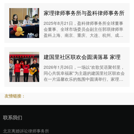
的鼎力支持。家理律师事务所首席执行
家理律师事务所与盈科律师事务所
共话律所发展新范式
2025年8月21日，盈科律师事务所全球董事
会董事、全球市场委员会副主任郭琪律师率
盈科上海、南京、重庆、大连、杭州、成
都、长沙等多地分所的核心管理及业务团队
一行，莅临北京家理律师事务所进行参观交
流，双
建国里社区联欢会圆满落幕 家理
律所携法治温情暖邻里
2026年1月26日，一场以“欢歌笑语聚邻里，
同心共筑幸福家”为主题的建国里社区联欢会
在一片温馨欢乐的氛围中圆满举行。家理律
师事务所作为社区共建的积极参与者，以一
首动听的《童年》助力本次活动，与社区居
友情链接：
联系我们
北京离婚诉讼律师事务所